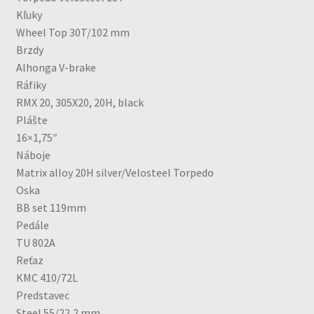
Kľuky
Wheel Top 30T/102 mm
Brzdy
Alhonga V-brake
Ráfiky
RMX 20, 305X20, 20H, black
Plášte
16×1,75″
Náboje
Matrix alloy 20H silver/Velosteel Torpedo
Oska
BB set 119mm
Pedále
TU 802A
Reťaz
KMC 410/72L
Predstavec
Steel 55/22,2 mm