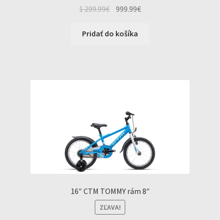
Original
Current
1 299.99
€
999.99
€
price
price
was:
is:
Pridať do košíka
1
999.99€.
299.99€.
16″ CTM TOMMY rám 8″
ZĽAVA!