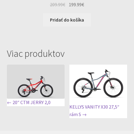
Original
Current
209.99
€
199.99
€
price
price
was:
is:
Pridať do košíka
209.99€.
199.99€.
Viac produktov
← 20″ CTM JERRY 2,0
KELLYS VANITY X30 27,5″
rám S →