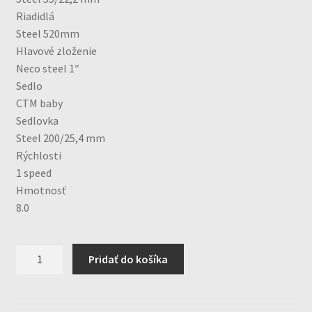
Riadidlá
Steel 520mm
Hlavové zloženie
Neco steel 1″
Sedlo
CTM baby
Sedlovka
Steel 200/25,4 mm
Rýchlosti
1 speed
Hmotnosť
8.0
množstvo
Pridať do košíka
16"
CTM
MARRY