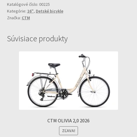
Aluminium
Katalógové číslo:
00225
Kategórie:
16"
,
Detské bicykle
Značka:
CTM
Súvisiace produkty
CTM OLIVIA 2,0 2026
ZĽAVA!