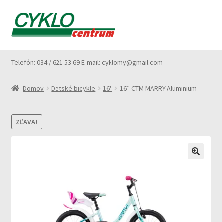
Preskočiť
Preskočiť
Menu
na
na
navigáciu
obsah
Domovská stránka
Telefón: 034 / 621 53 69 E-mail: cyklomy@gmail.com
Košík
Domov
Detské bicykle
16"
16″ CTM MARRY Aluminium
O nás
ZĽAVA!
Pokladňa
Poradenstvo
Ako nakupovať
Vyberáme bicykel