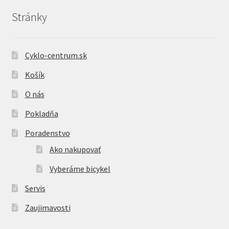
Stránky
Cyklo-centrum.sk
Košík
O nás
Pokladňa
Poradenstvo
Ako nakupovať
Vyberáme bicykel
Servis
Zaujimavosti