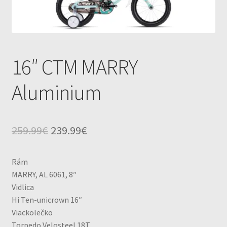
Servis
Zaujimavosti
16″ CTM MARRY
Aluminium
Original
Current
259.99
€
239.99
€
price
price
Rám
was:
is:
MARRY, AL 6061, 8″
259.99€.
239.99€.
Vidlica
Hi Ten-unicrown 16″
Viackolečko
Torpedo Velosteel 18T