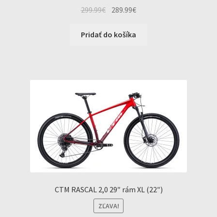
Original
Current
299.99
€
289.99
€
price
price
was:
is:
Pridať do košíka
299.99€.
289.99€.
CTM RASCAL 2,0 29″ rám XL (22″)
ZĽAVA!