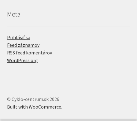
Meta
Prihlásiť sa
Feed záznamov
RSS feed komentárov
WordPress.org
© Cyklo-centrum.sk 2026
Built with WooCommerce
.
0
Hľadať:
Vyhľadávanie