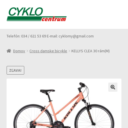
Preskočiť
Preskočiť
Menu
na
na
navigáciu
obsah
Domovská stránka
Telefón: 034 / 621 53 69 E-mail: cyklomy@gmail.com
Košík
Domov
Cross damske bicykle
KELLYS CLEA 30 rám(M)
O nás
ZĽAVA!
Pokladňa
Poradenstvo
Ako nakupovať
Vyberáme bicykel