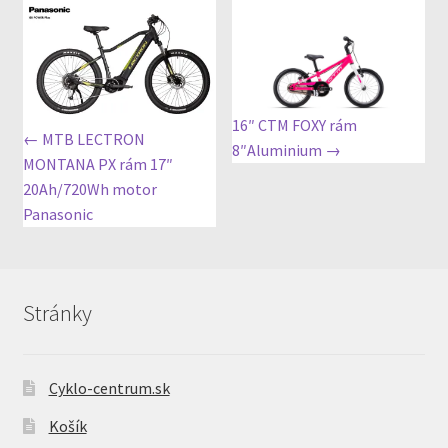
16″ CTM FOXY rám
← MTB LECTRON
8″Aluminium →
MONTANA PX rám 17″
20Ah/720Wh motor
Panasonic
Stránky
Cyklo-centrum.sk
Košík