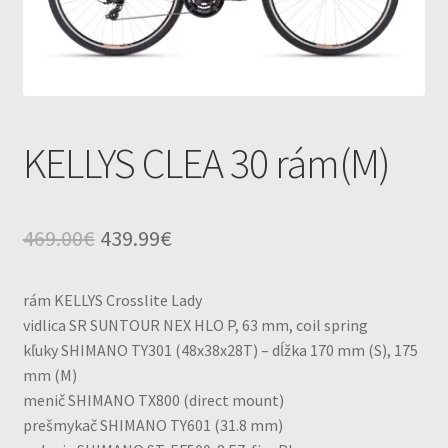
Servis
Zaujimavosti
KELLYS CLEA 30 rám(M)
Original
Current
469.00
€
439.99
€
price
price
rám KELLYS Crosslite Lady
was:
is:
vidlica SR SUNTOUR NEX HLO P, 63 mm, coil spring
469.00€.
439.99€.
kľuky SHIMANO TY301 (48x38x28T) – dĺžka 170 mm (S), 175
mm (M)
menič SHIMANO TX800 (direct mount)
prešmykač SHIMANO TY601 (31.8 mm)