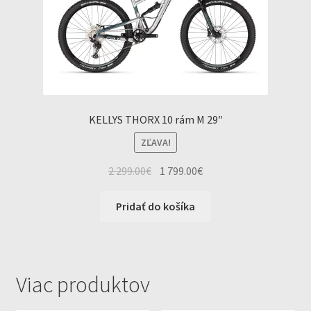
KELLYS THORX 10 rám M 29″
ZĽAVA!
Original
Current
2 299.00
€
1 799.00
€
price
price
was:
is:
Pridať do košíka
2
1
299.00€.
799.00€.
Viac produktov