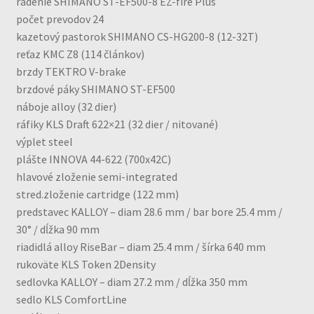
radenie SHIMANO ST-EF500-8 EZ-fire Plus
počet prevodov 24
kazetový pastorok SHIMANO CS-HG200-8 (12-32T)
reťaz KMC Z8 (114 článkov)
brzdy TEKTRO V-brake
brzdové páky SHIMANO ST-EF500
náboje alloy (32 dier)
ráfiky KLS Draft 622×21 (32 dier / nitované)
výplet steel
plášte INNOVA 44-622 (700x42C)
hlavové zloženie semi-integrated
stred.zloženie cartridge (122 mm)
predstavec KALLOY – diam 28.6 mm / bar bore 25.4 mm /
30° / dĺžka 90 mm
riadidlá alloy RiseBar – diam 25.4 mm / šírka 640 mm
rukoväte KLS Token 2Density
sedlovka KALLOY – diam 27.2 mm / dĺžka 350 mm
sedlo KLS ComfortLine