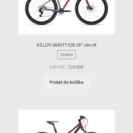
KELLYS VANITY X30 29″ rám M
ZĽAVA!
Original
Current
549.00
€
519.00
€
price
price
was:
is:
Pridať do košíka
549.00€.
519.00€.