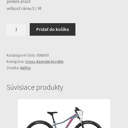
pedále plast
veľkosť rámu S / M
množstvo
Pridať do košíka
KELLYS
CLEA
30
rám(M)
Katalógové číslo:
006830
Kategória:
Cross damske bicykle
Značka:
Kellys
Súvisiace produkty